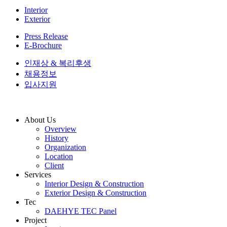
Interior
Exterior
Press Release
E-Brochure
인재상 & 복리후생
채용정보
입사지원
About Us
Overview
History
Organization
Location
Client
Services
Interior Design & Construction
Exterior Design & Construction
Tec
DAEHYE TEC Panel
Project