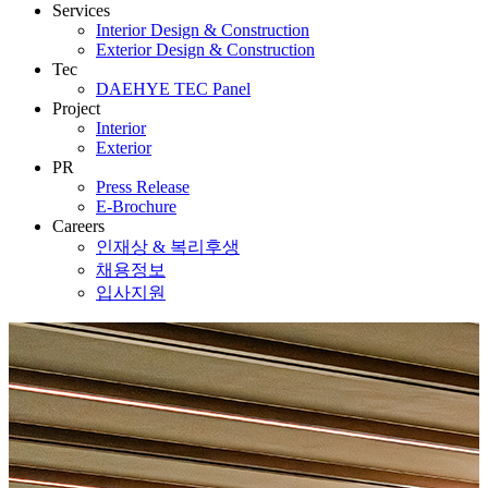
Services
Interior Design & Construction
Exterior Design & Construction
Tec
DAEHYE TEC Panel
Project
Interior
Exterior
PR
Press Release
E-Brochure
Careers
인재상 & 복리후생
채용정보
입사지원