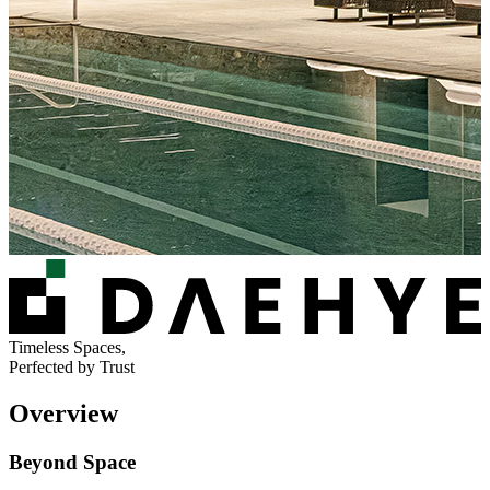
Timeless Spaces,
Perfected by Trust
Overview
B
e
y
o
n
d
S
p
a
c
e