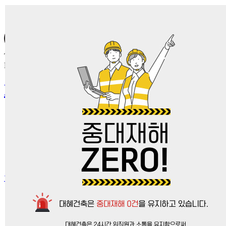
본문 바로가기(Skip Contents)
Timeless Spaces,
Perfected by Trust
DAEHYE
ABOUT US
SERVICES
TEC
PROJECT
PR
CAREERS
협력업체
Overview
History
Organization
Location