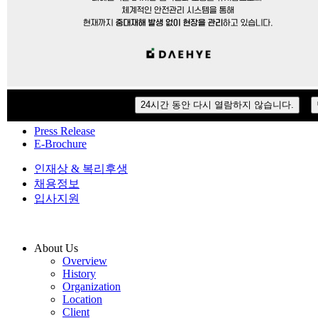
Client
Interior Design & Construction
Exterior Design & Construction
DAEHYE TEC Panel
Interior
24시간 동안 다시 열람하지 않습니다.
Exterior
Press Release
E-Brochure
인재상 & 복리후생
채용정보
입사지원
About Us
Overview
History
Organization
Location
Client